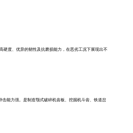
高硬度、优异的韧性及抗磨损能力，在恶劣工况下展现出不
冲击能力强。是制造颚式破碎机齿板、挖掘机斗齿、铁道岔