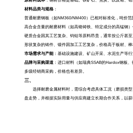
原材料成本
：钢材价格是基础。铁矿石、焦炭、以及铬、钼
材料品类与规格
：
普通耐磨钢板（如NM360/NM400）已相对标准化，吨
高合金含量的耐磨材料（如高铬铸铁、特定成分的高锰钢）
硬质合金因其工艺复杂、钨钴等原料昂贵，通常按公斤甚至
形状复杂的铸件、锻件因加工工艺复杂，价格高于板材、棒
市场需求与产能
：基础设施建设、矿山开采、水泥生产等行
品牌与采购渠道
：进口材料（如瑞典SSAB的Hardox
多级经销商采购，价格也有差异。
三、
选择耐磨金属材料时，需综合考虑具体工况（磨损类型
盘走势，并根据实际用量与供应商建立长期合作关系，以获